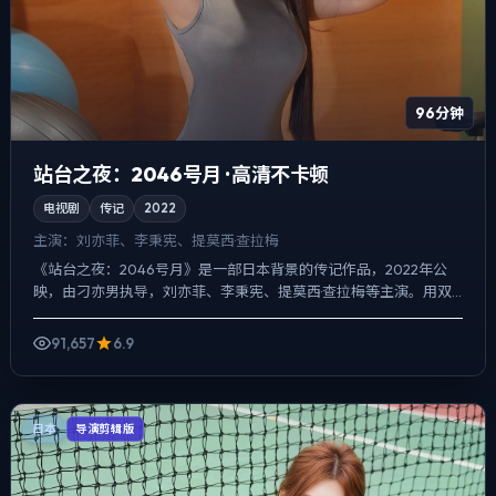
96分钟
站台之夜：2046号月 · 高清不卡顿
电视剧
传记
2022
主演：
刘亦菲、李秉宪、提莫西·查拉梅
《站台之夜：2046号月》是一部日本背景的传记作品，2022年公
映，由刁亦男执导，刘亦菲、李秉宪、提莫西·查拉梅等主演。用双
线叙事把过去与现在拧成一股绳，人物在道德灰区反复试探...
91,657
6.9
日本
导演剪辑版