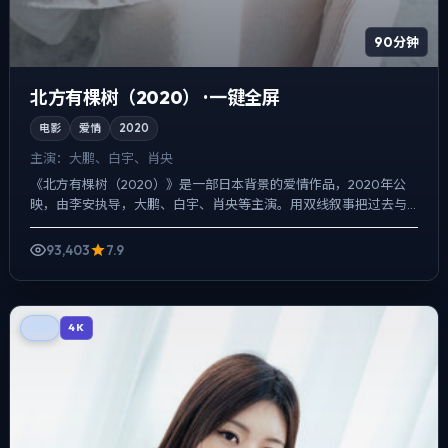
90分钟
北方有棵树（2020） · 一键全屏
电影
爱情
2020
主演：
大鹏、白宇、肖央
《北方有棵树（2020）》是一部日本背景的爱情作品，2020年公
映，由李安执导，大鹏、白宇、肖央等主演。用双线叙事把过去与
现在拧成一股绳，动作戏服务于叙事节点，每场打斗都改变人...
93,403
7.9
日本
4K