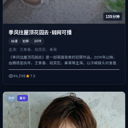
135分钟
季风往屋顶花园去 · 弱网可播
动漫
犯罪
2019
主演：
王景春、段奕宏、秦昊
《季风往屋顶花园去》是一部英国背景的犯罪作品，2019年公映，
由魏德圣执导，王景春、段奕宏、秦昊等主演。以冷峻镜头对准普
通人的抉择瞬间，真相并非一次性抛出，而是在对话与物件细节...
94,398
7.5
日本
高分