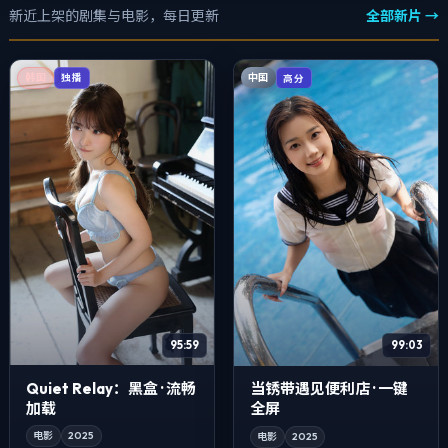
新近上架的剧集与电影，每日更新
全部新片 →
中国
韩国
高分
独播
95:59
99:03
Quiet Relay：黑盒 · 流畅
当锈带遇见便利店 · 一键
加载
全屏
电影
2025
电影
2025