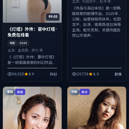
主演：
松田龙平、赵涛 等
《热岛与海边来信》是一部韩
国背景的剧情作品，2025年
99:05
公映，由是枝裕和执导，松田
龙平、赵涛、提莫西·查拉梅等
《灯塔》外传：雾中灯塔 ·
主演。配乐克制，关键场面反
免费在线看
而以环境声...
电影
2025
主演：
金高银、廖凡 等
《《灯塔》外传：雾中灯塔》
是一部英国背景的科幻作品，
2025年公映，由宁浩执导，
金高银、廖凡、佛罗伦斯·皮尤
96,525
8.9
29,738
8.0
科幻
剧情
等主演。用双线叙事把过去与
现在拧成一...
泰国
中国
完结
高分