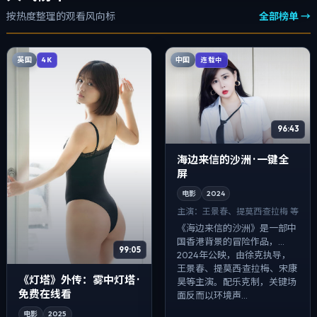
按热度整理的观看风向标
全部榜单 →
英国
中国
4K
连载中
96:43
海边来信的沙洲 · 一键全
屏
电影
2024
主演：
王景春、提莫西·查拉梅 等
《海边来信的沙洲》是一部中
国香港背景的冒险作品，
99:05
2024年公映，由徐克执导，
王景春、提莫西·查拉梅、宋康
《灯塔》外传：雾中灯塔 ·
昊等主演。配乐克制，关键场
免费在线看
面反而以环境声...
电影
2025