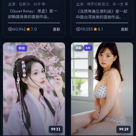
主演：
任素汐、白宇 等
主演：
佛罗伦斯·皮尤、朱一龙 等
《Quiet Relay：黑盒》是一
《当锈带遇见便利店》是一部
部韩国背景的喜剧作品，
中国台湾背景的喜剧作品，
2025年公映，由李安执导，
2025年公映，由文牧野执
任素汐、白宇、长泽雅美等主
导，佛罗伦斯·皮尤、朱一龙、
60,942
7.0
19,053
8.1
喜剧
喜剧
演。影像偏纪实质感，手持与
胡歌等主演。以冷峻镜头对准
固定机...
普通人的抉择瞬...
法国
日本
4K
完结
99:31
99:29