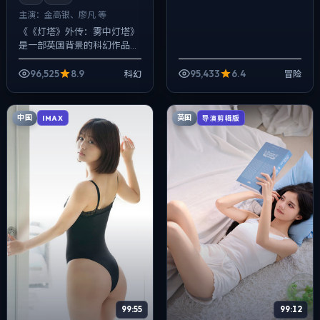
主演：
金高银、廖凡 等
《《灯塔》外传：雾中灯塔》
是一部英国背景的科幻作品，
2025年公映，由宁浩执导，
金高银、廖凡、佛罗伦斯·皮尤
96,525
8.9
95,433
6.4
科幻
冒险
等主演。用双线叙事把过去与
现在拧成一...
中国
英国
IMAX
导演剪辑版
99:55
99:12