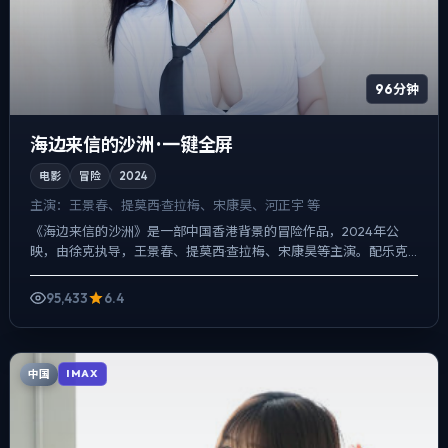
96分钟
海边来信的沙洲 · 一键全屏
电影
冒险
2024
主演：
王景春、提莫西·查拉梅、宋康昊、河正宇 等
《海边来信的沙洲》是一部中国香港背景的冒险作品，2024年公
映，由徐克执导，王景春、提莫西·查拉梅、宋康昊等主演。配乐克
制，关键场面反而以环境声托情绪，动作戏服务于叙事节点，每...
95,433
6.4
中国
IMAX