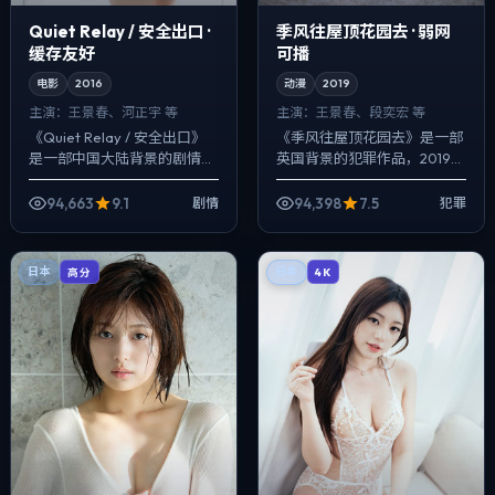
Quiet Relay / 安全出口 ·
季风往屋顶花园去 · 弱网
缓存友好
可播
电影
2016
动漫
2019
主演：
王景春、河正宇 等
主演：
王景春、段奕宏 等
《Quiet Relay / 安全出口》
《季风往屋顶花园去》是一部
是一部中国大陆背景的剧情作
英国背景的犯罪作品，2019年
品，2016年公映，由许鞍华执
公映，由魏德圣执导，王景
导，王景春、河正宇、佛罗伦
春、段奕宏、秦昊等主演。以
94,663
9.1
94,398
7.5
剧情
犯罪
斯·皮尤等主演。把城市...
冷峻镜头对准普通人的抉择瞬
间，真相并非...
日本
日本
高分
4K