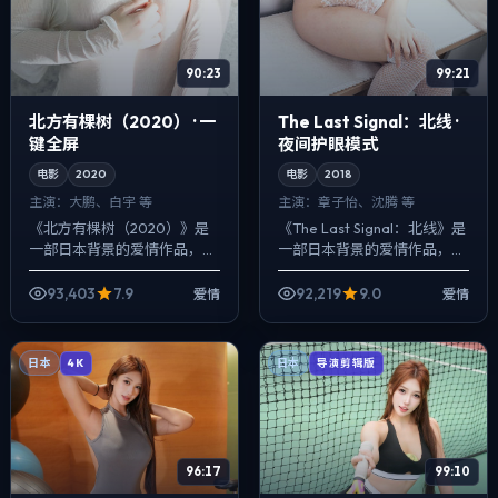
90:23
99:21
北方有棵树（2020） · 一
The Last Signal：北线 ·
键全屏
夜间护眼模式
电影
2020
电影
2018
主演：
大鹏、白宇 等
主演：
章子怡、沈腾 等
《北方有棵树（2020）》是
《The Last Signal：北线》是
一部日本背景的爱情作品，
一部日本背景的爱情作品，
2020年公映，由李安执导，
2018年公映，由韦斯·安德森执
大鹏、白宇、肖央等主演。用
导，章子怡、沈腾、咏梅等主
93,403
7.9
92,219
9.0
爱情
爱情
双线叙事把过去与现在拧成一
演。把城市当作角色来...
股绳，动作戏...
日本
日本
4K
导演剪辑版
96:17
99:10