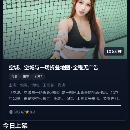
106分钟
空城、空城与一场折叠地图 · 全程无广告
电影
犯罪
2017
主演：
倪妮、汤唯、王景春、肖央
《空城、空城与一场折叠地图》是一部日本背景的犯罪作品，2017
年公映，由是枝裕和执导，倪妮、汤唯、王景春等主演。节奏先抑
后扬，前半段铺陈日常，后半段陡然收紧，悬疑外壳下，更想讨...
89,747
8.6
今日上架