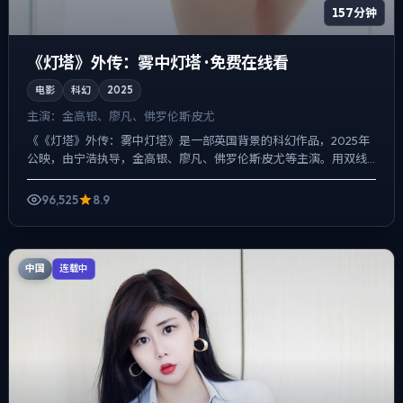
157分钟
《灯塔》外传：雾中灯塔 · 免费在线看
电影
科幻
2025
主演：
金高银、廖凡、佛罗伦斯·皮尤
《《灯塔》外传：雾中灯塔》是一部英国背景的科幻作品，2025年
公映，由宁浩执导，金高银、廖凡、佛罗伦斯·皮尤等主演。用双线
叙事把过去与现在拧成一股绳，爱情线并不喧宾夺主，却成为...
96,525
8.9
中国
连载中