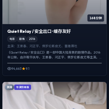
168分钟
Quiet Relay / 安全出口 · 缓存友好
电影
剧情
2016
主演：
王景春、河正宇、佛罗伦斯·皮尤、蕾雅·赛杜
《Quiet Relay / 安全出口》是一部中国大陆背景的剧情作品，2016
年公映，由许鞍华执导，王景春、河正宇、佛罗伦斯·皮尤等主演。
把城市当作角色来写，夜景与雨声贯穿全片...
94,663
9.1
英国
导演剪辑版