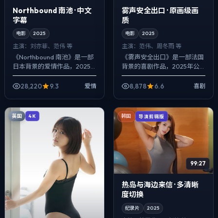
Northbound 南池 · 中文
雾声安全出口 · 原画级画
字幕
质
电影
2025
电影
2025
主演：
刘亦菲、范伟 等
主演：
范伟、周冬雨 等
《Northbound 南池》是一部
《雾声安全出口》是一部法国
日本背景的爱情作品，2025
背景的喜剧作品，2025年公
年公映，由贾樟柯执导，刘亦
映，由毕赣执导，范伟、周冬
菲、范伟、宋康昊等主演。强
雨、松田龙平等主演。影像偏
28,220
9.3
8,878
6.6
爱情
喜剧
调群像而非单一英雄，配角线
纪实质感，手持与固定机位交
条...
替出现，动作...
英国
4K
韩国
导演剪辑版
99:27
热岛与海边来信 · 多清晰
度切换
纪录片
2025