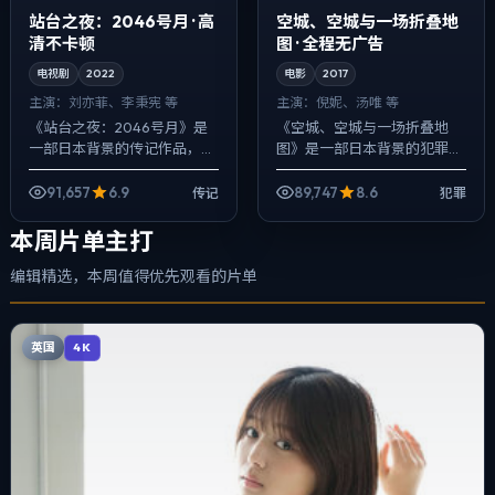
站台之夜：2046号月 · 高
空城、空城与一场折叠地
清不卡顿
图 · 全程无广告
电视剧
2022
电影
2017
主演：
刘亦菲、李秉宪 等
主演：
倪妮、汤唯 等
《站台之夜：2046号月》是
《空城、空城与一场折叠地
一部日本背景的传记作品，
图》是一部日本背景的犯罪作
2022年公映，由刁亦男执
品，2017年公映，由是枝裕和
导，刘亦菲、李秉宪、提莫西·
执导，倪妮、汤唯、王景春等
91,657
6.9
89,747
8.6
传记
犯罪
查拉梅等主演。用双线叙事把
主演。节奏先抑后扬，前半段
过去与现在拧...
铺陈日常，后...
本周片单主打
编辑精选，本周值得优先观看的片单
英国
4K