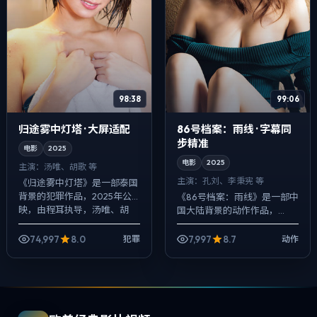
98:38
99:06
归途雾中灯塔 · 大屏适配
86号档案：雨线 · 字幕同
步精准
电影
2025
电影
2025
主演：
汤唯、胡歌 等
主演：
孔刘、李秉宪 等
《归途雾中灯塔》是一部泰国
背景的犯罪作品，2025年公
《86号档案：雨线》是一部中
映，由程耳执导，汤唯、胡
国大陆背景的动作作品，
歌、周冬雨等主演。影像偏纪
2025年公映，由林超贤执
实质感，手持与固定机位交替
导，孔刘、李秉宪、周迅等主
74,997
8.0
7,997
8.7
犯罪
动作
出现，动作戏服...
演。以冷峻镜头对准普通人的
抉择瞬间，人物在...