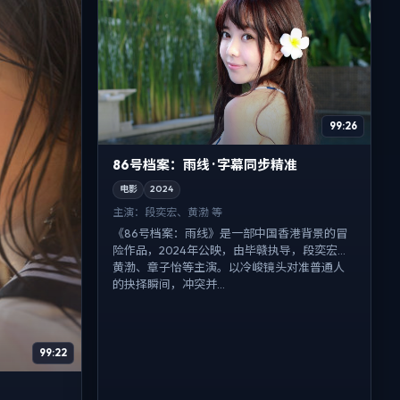
99:26
86号档案：雨线 · 字幕同步精准
电影
2024
主演：
段奕宏、黄渤 等
《86号档案：雨线》是一部中国香港背景的冒
险作品，2024年公映，由毕赣执导，段奕宏、
黄渤、章子怡等主演。以冷峻镜头对准普通人
的抉择瞬间，冲突并...
99:22