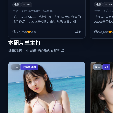
电影
2020
电影
2020
主演：
凯特·布兰切特、赵涛 等
主演：
刘亦菲
《Parallel Street 锈带》是一部中国大陆背景的
《2046号
战争作品，2020年公映，由洪常秀执导，凯特·
2020年公
布兰切特、赵涛、白宇等主演。把城市当作...
肖央等主演
声托情绪，真相
96,295
6.5
96,168
战争
本周片单主打
编辑精选，本周值得优先观看的片单
中国
泰国
导演剪辑版
4K