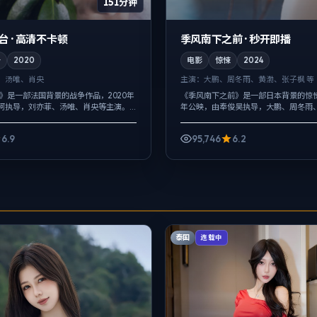
151分钟
台 · 高清不卡顿
季风南下之前 · 秒开即播
争
2020
电影
惊悚
2024
、汤唯、肖央
主演：
大鹏、周冬雨、黄渤、张子枫 等
台》是一部法国背景的战争作品，2020年
《季风南下之前》是一部日本背景的惊悚
柯执导，刘亦菲、汤唯、肖央等主演。
年公映，由奉俊昊执导，大鹏、周冬雨
键场面反而以环境声托情绪，真相并非
演。影像偏纪实质感，手持与固定机位
是在对话与物件细...
剧桥段服务于人物性格，笑点背后仍有隐.
6.9
95,746
6.2
泰国
连载中