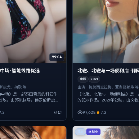
99:04
中场 · 智能线路优选
北辙、北辙与一场便利店 · 弱
电影
2021
斯·皮尤、胡歌 等
主演：
提莫西·查拉梅、亚当·德赖弗 等
的中场》是一部泰国背景的科幻作
《北辙、北辙与一场便利店》是一
年公映，由郭帆执导，佛罗伦斯·皮
的犯罪作品，2021年公映，由文
大鹏等主演。配乐克制，关键场面
莫西·查拉梅、亚当·德赖弗、谭卓
托情绪，...
线叙事把过去与现...
7.2
97,628
7.2
科幻
日本
连载中