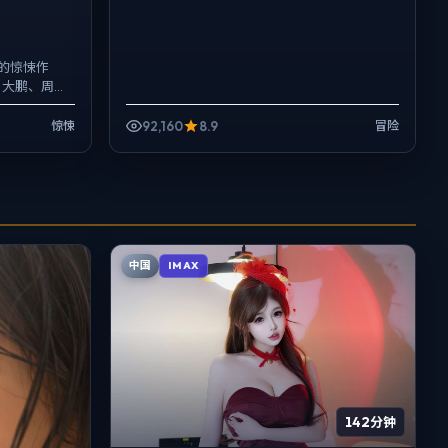
的惊悚作
，大鹏、周冬
，手持与固
92,160
8.9
惊悚
冒险
中国
IMAX
142分钟