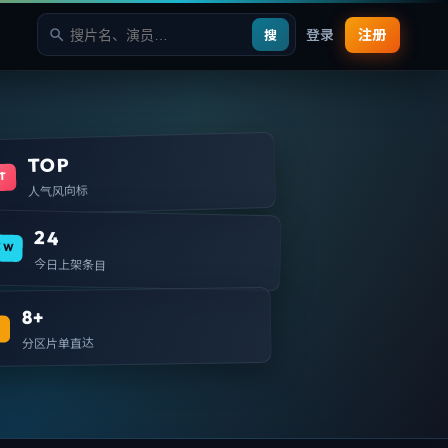
登录
注册
搜
TOP
T
人气风向标
24
EW
今日上架条目
8+
T
分区片单直达