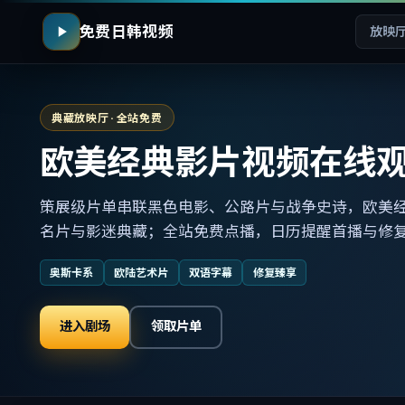
免费日韩视频
放映
典藏放映厅 · 全站免费
欧美经典影片视频在线
策展级片单串联黑色电影、公路片与战争史诗，欧美
名片与影迷典藏；全站免费点播，日历提醒首播与修
奥斯卡系
欧陆艺术片
双语字幕
修复臻享
进入剧场
领取片单