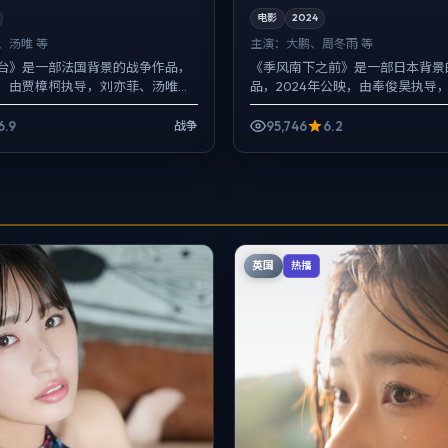
电影
2024
、汤唯 等
主演：
大鹏、周冬雨 等
月台》是一部法国背景的战争作品，
《季风南下之前》是一部日本背景
映，由贾樟柯执导，刘亦菲、汤唯、
品，2024年公映，由奉俊昊执导
。配乐克制，关键场面反而以环境
雨、黄渤等主演。影像偏纪实质感
并...
定机位交替出现，喜剧桥...
6.9
95,746
6.2
战争
英国
热播