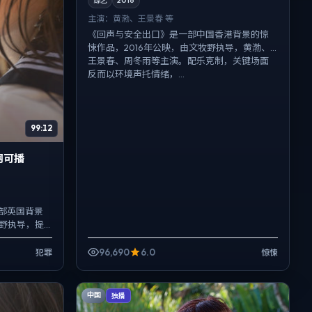
综艺
2016
主演：
黄渤、王景春 等
《回声与安全出口》是一部中国香港背景的惊
悚作品，2016年公映，由文牧野执导，黄渤、
王景春、周冬雨等主演。配乐克制，关键场面
反而以环境声托情绪，...
99:12
网可播
部英国背景
牧野执导，提
等主演。用双
96,690
6.0
犯罪
惊悚
中国
独播