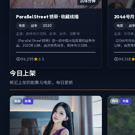
108分钟
Parallel Street 锈带 · 收藏续播
2046号月
电影
战争
2020
电影
战
主演：
凯特·布兰切特、赵涛、白宇、沈腾 等
主演：
刘亦菲
《Parallel Street 锈带》是一部中国大陆背景的战争作
《2046号月
品，2020年公映，由洪常秀执导，凯特·布兰切特、赵
公映，由贾樟
涛、白宇等主演。把城市当作角色来写，夜景与雨声
配乐克制，关
贯穿全片，喜...
一次性抛出，而
96,295
6.5
96,168
今日上架
新近上架的剧集与电影，每日更新
英国
西班
独播
热播