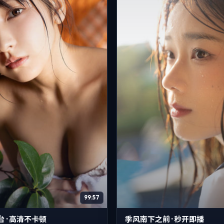
99:57
台 · 高清不卡顿
季风南下之前 · 秒开即播