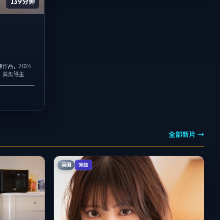
139分钟
作品，2024
、黄渤等主
交替出现，喜
..
全部新片 →
英国
完结