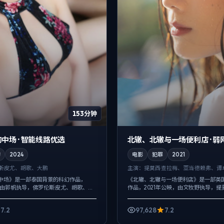
153分钟
中场 · 智能线路优选
北辙、北辙与一场便利店 · 弱
幻
2024
电影
犯罪
2021
斯·皮尤、胡歌、大鹏
主演：
提莫西·查拉梅、亚当·德赖弗、谭
中场》是一部泰国背景的科幻作品，
《北辙、北辙与一场便利店》是一部英
，由郭帆执导，佛罗伦斯·皮尤、胡歌、大
作品，2021年公映，由文牧野执导，提
乐克制，关键场面反而以环境声托情
亚当·德赖弗、谭卓等主演。用双线叙事
于叙事节点，每场打斗都...
拧成一股绳，冲突并非来自夸张奇...
7.2
97,628
7.2