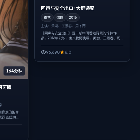
回声与安全出口 · 大屏适配
综艺
惊悚
2016
主演：
黄渤、王景春、周冬雨
《回声与安全出口》是一部中国香港背景的惊悚作
品，2016年公映，由文牧野执导，黄渤、王景春、周
冬雨等主演。配乐克制，关键场面反而以环境声托情
绪，动作戏服务于叙事节点，每场打斗都...
96,690
6.0
164分钟
网可播
卓
国背景的犯罪
莫西·查拉梅、
把过去与现在