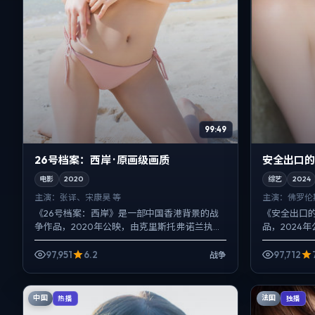
99:49
26号档案：西岸 · 原画级画质
安全出口的
电影
2020
综艺
2024
主演：
张译、宋康昊 等
主演：
佛罗伦
《26号档案：西岸》是一部中国香港背景的战
《安全出口
争作品，2020年公映，由克里斯托弗·诺兰执
品，2024
导，张译、宋康昊、章子怡等主演。以冷峻镜
尤、胡歌、
头对准普通人的抉择...
反而以环境声
97,951
6.2
97,712
战争
中国
法国
热播
独播