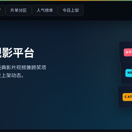
厅
片单分区
人气榜单
今日上架
观影平台
HO
经典影片视频兼顾奖项
N
复上架动态。
CA