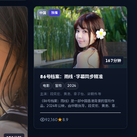
中国
独播
167分钟
86号档案：雨线 · 字幕同步精准
电影
冒险
2024
主演：
段奕宏、黄渤、章子怡、梁朝伟 等
《86号档案：雨线》是一部中国香港背景的冒险作
品，2024年公映，由毕赣执导，段奕宏、黄渤、章子
怡等主演。以冷峻镜头对准普通人的抉择瞬间，冲突
并非来自夸张奇观，而来自信息差与信...
92,160
8.9