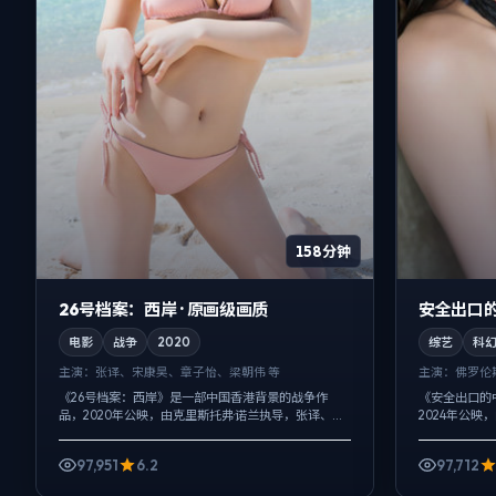
158分钟
26号档案：西岸 · 原画级画质
安全出口的
电影
战争
2020
综艺
科
主演：
张译、宋康昊、章子怡、梁朝伟 等
主演：
佛罗伦
《26号档案：西岸》是一部中国香港背景的战争作
《安全出口的
品，2020年公映，由克里斯托弗·诺兰执导，张译、宋
2024年公映
康昊、章子怡等主演。以冷峻镜头对准普通人的抉择
鹏等主演。配
瞬间，爱情线并不喧宾夺主，却成为...
绪，动作戏服务
97,951
6.2
97,712