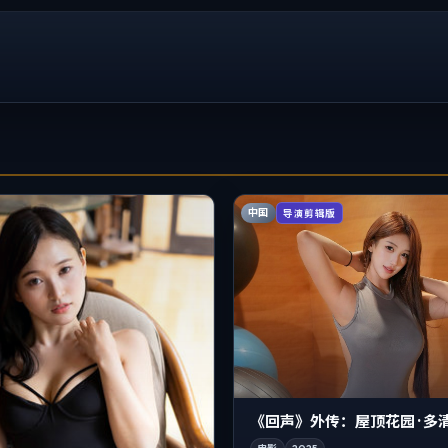
中国
导演剪辑版
《回声》外传：屋顶花园 · 多