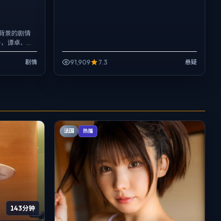
背景的剧情
导，谭卓、长
实质感，手
91,909
7.3
剧情
悬疑
法国
热播
143分钟