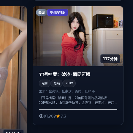
美国
导演剪辑版
117分钟
71号档案：破晓 · 弱网可播
电影
悬疑
2019
主演：
金高银、任素汐、姜武、张译 等
《71号档案：破晓》是一部美国背景的悬疑作品，
2019年公映，由许鞍华执导，金高银、任素汐、姜武
等主演。以冷峻镜头对准普通人的抉择瞬间，真相并
非一次性抛出，而是在对话与物件细节...
91,909
7.3