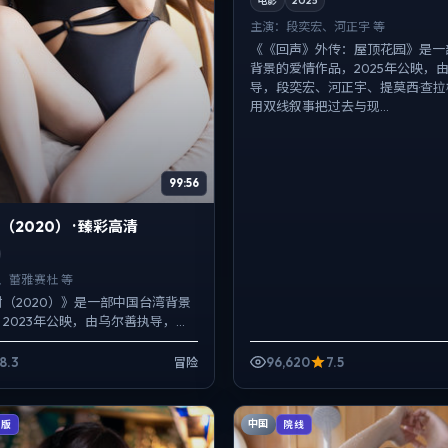
电影
2025
主演：
段奕宏、河正宇 等
《《回声》外传：屋顶花园》是一
背景的爱情作品，2025年公映，
导，段奕宏、河正宇、提莫西·查
用双线叙事把过去与现...
99:56
2020） · 臻彩高清
、蕾雅·赛杜 等
（2020）》是一部中国台湾背景
2023年公映，由乌尔善执导，段
赛杜、肖央等主演。用双线叙事把
...
8.3
96,620
7.5
冒险
中国
辑版
院线