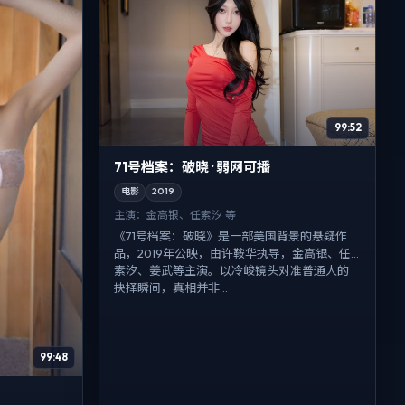
99:52
71号档案：破晓 · 弱网可播
电影
2019
主演：
金高银、任素汐 等
《71号档案：破晓》是一部美国背景的悬疑作
品，2019年公映，由许鞍华执导，金高银、任
素汐、姜武等主演。以冷峻镜头对准普通人的
抉择瞬间，真相并非...
99:48