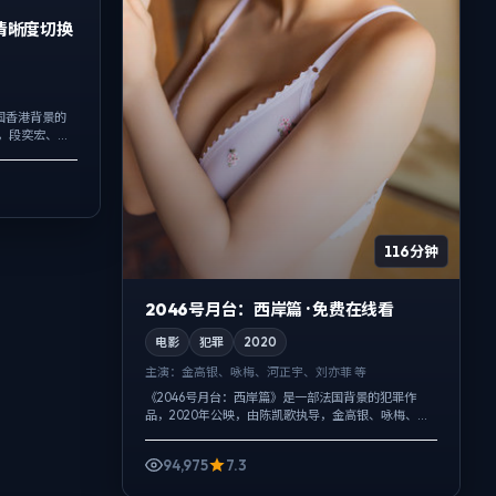
多清晰度切换
国香港背景的
导，段奕宏、河
事把过去与现
116分钟
2046号月台：西岸篇 · 免费在线看
电影
犯罪
2020
主演：
金高银、咏梅、河正宇、刘亦菲 等
《2046号月台：西岸篇》是一部法国背景的犯罪作
品，2020年公映，由陈凯歌执导，金高银、咏梅、河
正宇等主演。用双线叙事把过去与现在拧成一股绳，
动作戏服务于叙事节点，每场打斗都...
94,975
7.3