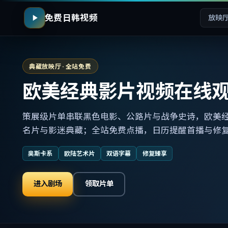
免费日韩视频
放映
典藏放映厅 · 全站免费
欧美经典影片视频在线
策展级片单串联黑色电影、公路片与战争史诗，欧美
名片与影迷典藏；全站免费点播，日历提醒首播与修
奥斯卡系
欧陆艺术片
双语字幕
修复臻享
进入剧场
领取片单