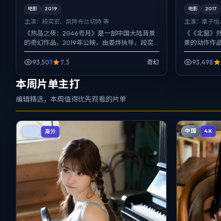
电影
2019
电影
2017
主演：
段奕宏、凯特·布兰切特 等
主演：
章子怡
《热岛之夜：2046号月》是一部中国大陆背景
《《北窗》
的奇幻作品，2019年公映，由娄烨执导，段奕
景的动作作品
宏、凯特·布兰切特、河正宇等主演。用双线叙
章子怡、菅
事把过去与现在...
作角色来写，
93,501
7.3
93,498
奇幻
本周片单主打
编辑精选，本周值得优先观看的片单
中国
4K
日本
高分