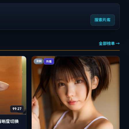
搜索片库
全部榜单 →
法国
热播
99:27
清晰度切换