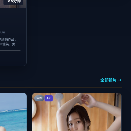
166分钟
 等
的剧情作品，
长泽雅美、黄政
定机位交替出
.
全部新片 →
中国
4K