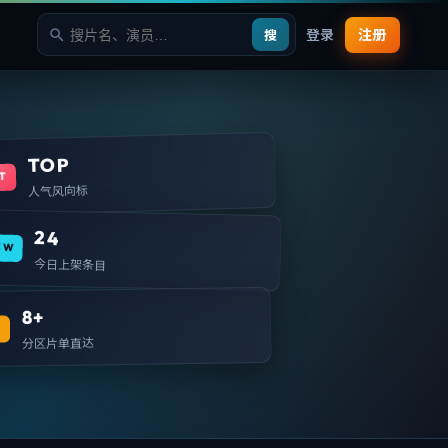
登录
注册
搜
TOP
T
人气风向标
24
EW
今日上架条目
8+
T
分区片单直达