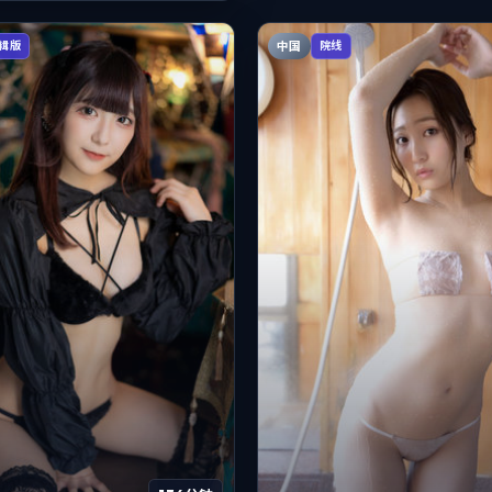
中国
辑版
院线