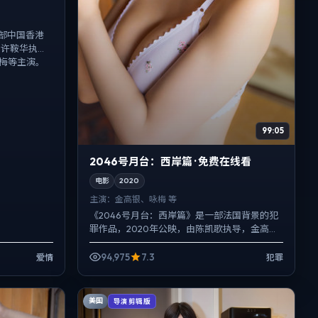
部中国香港
由许鞍华执
拉梅等主演。
99:05
2046号月台：西岸篇 · 免费在线看
电影
2020
主演：
金高银、咏梅 等
《2046号月台：西岸篇》是一部法国背景的犯
罪作品，2020年公映，由陈凯歌执导，金高
银、咏梅、河正宇等主演。用双线叙事把过去
与现在拧成一股绳，...
94,975
7.3
爱情
犯罪
美国
导演剪辑版