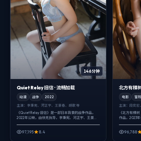
146分钟
Quiet Relay 旧信 · 流畅加载
北方有棵树（
动漫
战争
2022
电影
冒
主演：
李秉宪、河正宇、王景春、胡歌 等
主演：
段奕宏
《Quiet Relay 旧信》是一部日本背景的战争作品，
《北方有棵树
2022年公映，由徐克执导，李秉宪、河正宇、王景春
作品，2023
等主演。影像偏纪实质感，手持与固定机位交替出
杜、肖央等主
现，爱情线并不喧宾夺主，...
绳，一场意外成
97,195
8.4
96,788