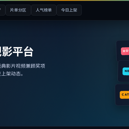
厅
片单分区
人气榜单
今日上架
观影平台
HO
经典影片视频兼顾奖项
N
复上架动态。
CA