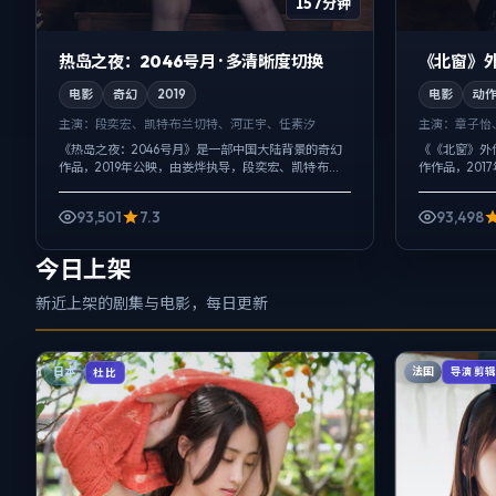
157分钟
热岛之夜：2046号月 · 多清晰度切换
《北窗》外
电影
奇幻
2019
电影
动
主演：
段奕宏、凯特·布兰切特、河正宇、任素汐
主演：
章子怡
《热岛之夜：2046号月》是一部中国大陆背景的奇幻
《《北窗》外
作品，2019年公映，由娄烨执导，段奕宏、凯特·布兰
作作品，20
切特、河正宇等主演。用双线叙事把过去与现在拧成
将晖、金高银
一股绳，喜剧桥段服务于人物性...
雨声贯穿全片，
93,501
7.3
93,498
今日上架
新近上架的剧集与电影，每日更新
法国
日本
导演剪
杜比