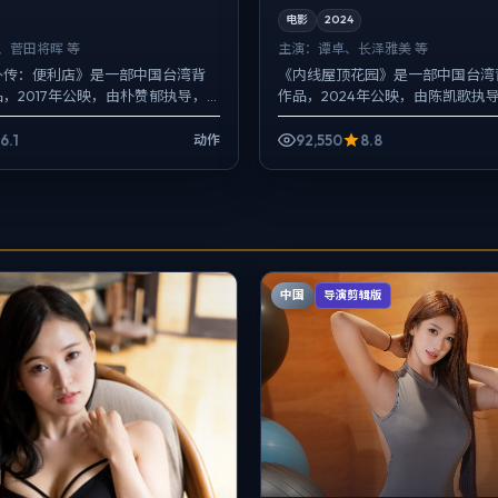
电影
2024
、菅田将晖 等
主演：
谭卓、长泽雅美 等
外传：便利店》是一部中国台湾背
《内线屋顶花园》是一部中国台湾
，2017年公映，由朴赞郁执导，
作品，2024年公映，由陈凯歌执
田将晖、金高银等主演。把城市当
泽雅美、黄政民等主演。影像偏纪
夜景与雨...
持与固定机位交替出现...
6.1
92,550
8.8
动作
中国
导演剪辑版