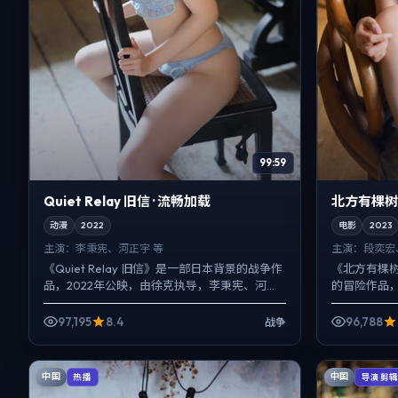
99:59
Quiet Relay 旧信 · 流畅加载
北方有棵树（
动漫
2022
电影
2023
主演：
李秉宪、河正宇 等
主演：
段奕宏
《Quiet Relay 旧信》是一部日本背景的战争作
《北方有棵树
品，2022年公映，由徐克执导，李秉宪、河正
的冒险作品，
宇、王景春等主演。影像偏纪实质感，手持与
奕宏、蕾雅·
固定机...
过去与现在拧成
97,195
8.4
96,788
战争
中国
中国
热播
导演剪