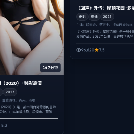
《回声》外传：屋顶花园 · 
电影
爱情
2025
主演：
段奕宏、河正宇、提莫西·查拉梅
《《回声》外传：屋顶花园》是一部中
爱情作品，2025年公映，由许鞍华执
正宇、提莫西·查拉梅等主演。用双线叙
在拧成一股绳，爱情线并不喧宾夺主...
96,620
7.5
147分钟
2020） · 臻彩高清
险
2023
、蕾雅·赛杜、肖央、汤唯
（2020）》是一部中国台湾背景的冒险
年公映，由乌尔善执导，段奕宏、蕾雅·赛
演。用双线叙事把过去与现在拧成一股
为切口，牵出家...
8.3