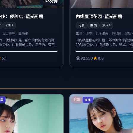
136分钟
传：便利店 · 蓝光画质
内线屋顶花园 · 蓝光画质
作
2017
电影
剧情
2024
、菅田将晖、金高银
主演：
谭卓、长泽雅美、黄政民、梁朝伟
传：便利店》是一部中国台湾背景的动
《内线屋顶花园》是一部中国台湾背景
17年公映，由朴赞郁执导，章子怡、菅田
2024年公映，由陈凯歌执导，谭卓、
等主演。把城市当作角色来写，夜景与
民等主演。影像偏纪实质感，手持与固
真相并非一次性抛出，...
现，喜剧桥段服务于人物性格，笑点背..
6.1
92,550
8.8
辑版
韩国
独播